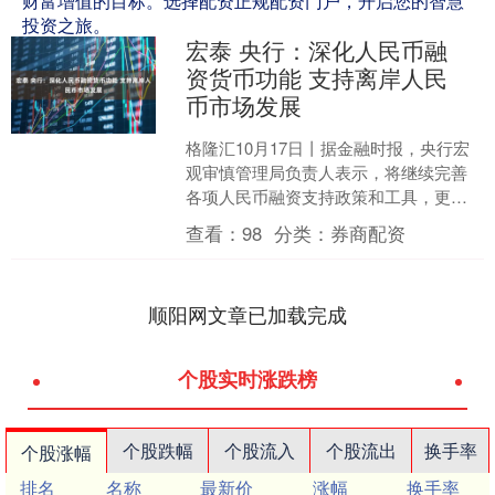
财富增值的目标。选择配资正规配资门户，开启您的智慧
投资之旅。
宏泰 央行：深化人民币融
资货币功能 支持离岸人民
币市场发展
格隆汇10月17日丨据金融时报，央行宏
观审慎管理局负责人表示，将继续完善
各项人民币融资支持政策和工具，更好
发挥央行间货币互换机制支持人民币跨
查看：
98
分类：
券商配资
境使用的作用，完善银....
顺阳网文章已加载完成
个股实时涨跌榜
个股跌幅
个股流入
个股流出
换手率
个股涨幅
排名
名称
最新价
涨幅
换手率