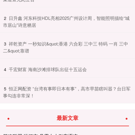
​日升鑫 河东科技HDL亮相2025广州设计周，智能照明描绘“城
2
市居山”诗意栖居
​祥乾资产 一秒知识&quot;香港 六合彩 三中三 特码 一肖 三中
3
二&quot;靠谱
​千宏财富 海南沙滩排球队出征十五运会
4
​恒正网配资 “台湾有事即日本有事”，高市早苗瞎叫嚣？台日军
5
事勾连非常深！
最新文章