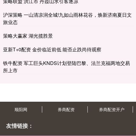
策略联盟 洪江市 丹霞山水引客逐凉
沪深策略 一山清凉润全城!九如山雨林花谷，焕新济南夏日文
旅业态
策略大赢家 湖光揽胜景
亚新T+0配资 金价临近前低 能否止跌尚待观察
铁牛配资 军工巨头KNDS计划登陆巴黎、法兰克福两地交易
所上市
顺阳网
券商配资
券商配资开户
友情链接：