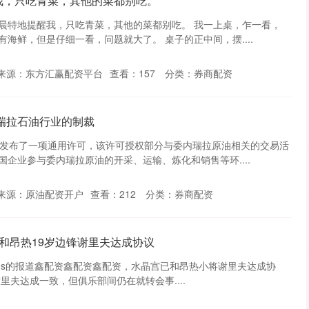
我，只吃青菜，其他的菜都别吃。
晨特地提醒我，只吃青菜，其他的菜都别吃。 我一上桌，乍一看，
海鲜，但是仔细一看，问题就大了。 桌子的正中间，摆....
来源：东方汇赢配资平台
查看：
157
分类：
券商配资
瑞拉石油行业的制裁
部发布了一项通用许可，该许可授权部分与委内瑞拉原油相关的交易活
企业参与委内瑞拉原油的开采、运输、炼化和销售等环....
来源：原油配资开户
查看：
212
分类：
券商配资
已和昂热19岁边锋谢里夫达成协议
Hawkins的报道鑫配资鑫配资鑫配资，水晶宫已和昂热小将谢里夫达成协
里夫达成一致，但俱乐部间仍在就转会事....