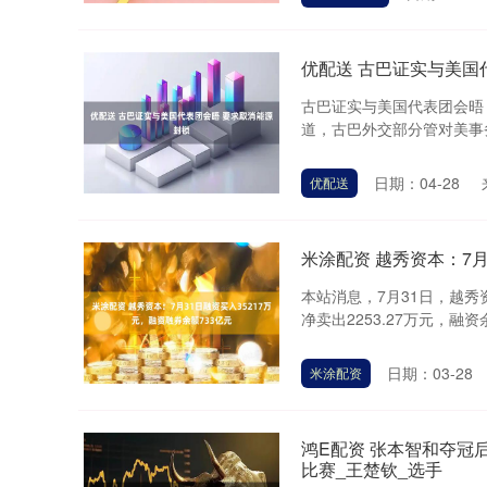
优配送 古巴证实与美国
古巴证实与美国代表团会晤 
道，古巴外交部分管对美事务
深证成指
14311.01
.68
1.02%
200.89
1
日期：04-28
优配送
米涂配资 越秀资本：7月
本站消息，7月31日，越秀资本
净卖出2253.27万元，融资余
日期：03-28
米涂配资
鸿E配资 张本智和夺冠
比赛_王楚钦_选手