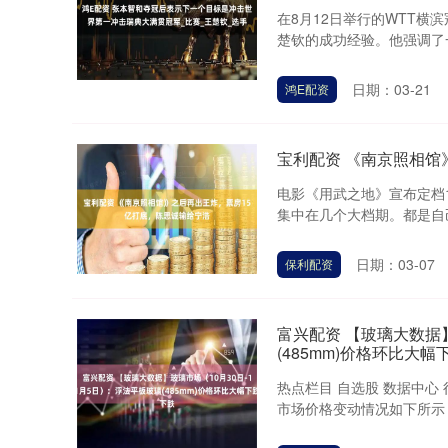
在8月12日举行的WTT
楚钦的成功经验。他强调了一
日期：03-21
鸿E配资
宝利配资 《南京照相馆
电影《用武之地》宣布定档
集中在几个大档期。都是自己
日期：03-07
保利配资
富兴配资 【玻璃大数据】
(485mm)价格环比大幅
热点栏目 自选股 数据中心
市场价格变动情况如下所示：