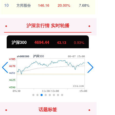
10
方邦股份
146.16
20.00%
7.68%
沪深京行情 实时轮播
北证50
1134.24
创
11.37
1.01%
话题标签