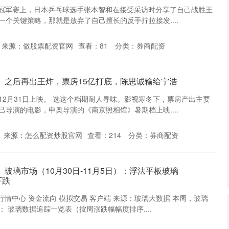
横滨冠军赛上，日本乒乓球选手张本智和在接受采访时分享了自己战胜王
个关键策略，那就是放弃了自己擅长的反手拧拉接发....
来源：做股票配资官网
查看：
81
分类：
券商配资
》之后再出王炸，票房15亿打底，陈思诚输给宁浩
12月31日上映。 选这个档期耐人寻味。影视寒冬下，票房产出主要
导演的电影，申奥导演的《南京照相馆》暑期档上映....
来源：怎么配资炒股官网
查看：
214
分类：
券商配资
玻璃市场（10月30日-11月5日）：浮法平板玻璃
下跌
 行情中心 资金流向 模拟交易 客户端 来源：玻璃大数据 本周，玻璃
 玻璃数据追踪一览表（按周涨跌幅幅度排序....