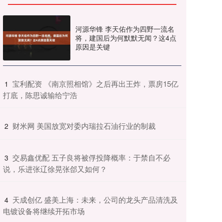
河源华锋 李天佑作为四野一流名
将，建国后为何默默无闻？这4点
原因是关键
​宝利配资 《南京照相馆》之后再出王炸，票房15亿
1
打底，陈思诚输给宁浩
​财米网 美国放宽对委内瑞拉石油行业的制裁
2
​交易鑫优配 五子良将被俘投降概率：于禁自不必
3
说，乐进张辽徐晃张郃又如何？
​天成创亿 盛美上海：未来，公司的龙头产品清洗及
4
电镀设备将继续开拓市场