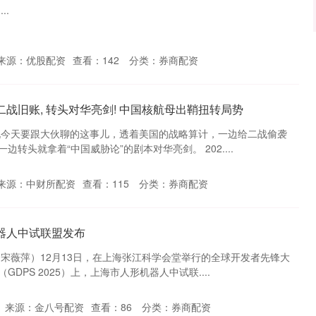
..
来源：优股配资
查看：
142
分类：
券商配资
二战旧账, 转头对华亮剑! 中国核航母出鞘扭转局势
锐今天要跟大伙聊的这事儿，透着美国的战略算计，一边给二战偷袭
转头就拿着“中国威胁论”的剧本对华亮剑。 202....
来源：中财所配资
查看：
115
分类：
券商配资
器人中试联盟发布
 宋薇萍）12月13日，在上海张江科学会堂举行的全球开发者先锋大
DPS 2025）上，上海市人形机器人中试联....
来源：金八号配资
查看：
86
分类：
券商配资