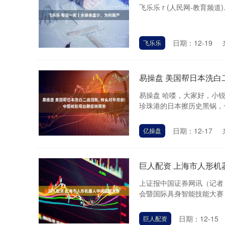
飞乐乐 r (人民网-教育频道)..
日期：12-19
飞乐乐
易操盘 美国帮日本洗白
易操盘 哈喽，大家好，小
珍珠港的日本擦历史黑锅，一边
日期：12-17
亿操盘
巨人配资 上海市人形机
上证报中国证券网讯（记者
会暨国际具身智能技能大赛（G
日期：12-15
巨人配资