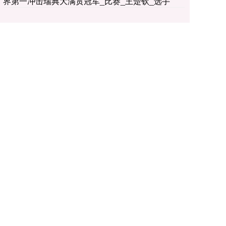
界第一冲击瑞典大满贯冠军_比赛_王楚钦_选手