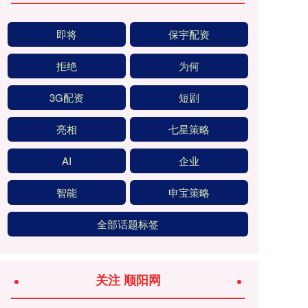
即将
保宇配资
拒绝
为何
3G配资
短剧
亮相
七星策略
AI
企业
智能
申宝策略
全部话题标签
关注 顺阳网