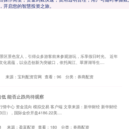
，开启您的智慧投资之旅。
湖景区景色宜人，引得众多游客前来参观游玩，乐享假日时光。 近年
化底蕴，以业态创新为突破口，依托闽江、翠屏湖等生....
来源：宝利配资官网
查看：
96
分类：
券商配资
前低 能否止跌尚待观察
 行情中心 资金流向 模拟交易 客户端 文章来源：新华财经 新华财经
日），国际金价开盘4186.22美....
8
来源：盈富配资
查看：
180
分类：
券商配资