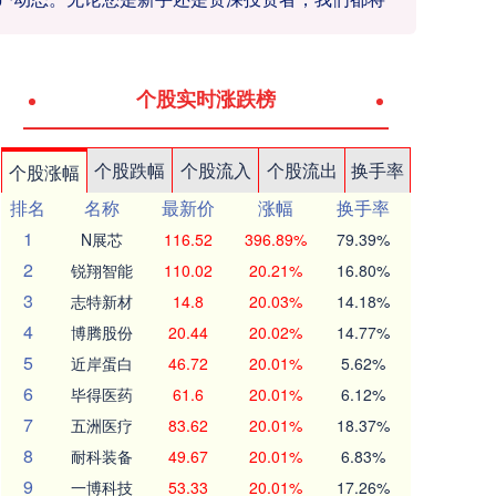
个股实时涨跌榜
个股跌幅
个股流入
个股流出
换手率
个股涨幅
排名
名称
最新价
涨幅
换手率
1
N展芯
116.52
396.89%
79.39%
2
锐翔智能
110.02
20.21%
16.80%
3
志特新材
14.8
20.03%
14.18%
4
博腾股份
20.44
20.02%
14.77%
5
近岸蛋白
46.72
20.01%
5.62%
6
毕得医药
61.6
20.01%
6.12%
7
五洲医疗
83.62
20.01%
18.37%
8
耐科装备
49.67
20.01%
6.83%
9
一博科技
53.33
20.01%
17.26%