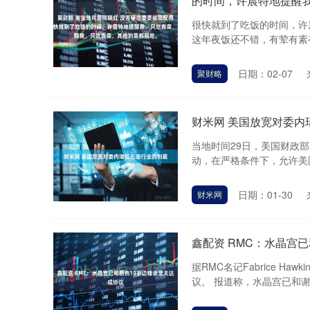
的时间，许晨特地提醒
很快就到了吃饭的时间，许
这年夜饭还不错，有荤有素有
日期：02-07
聚财略
财米网 美国放宽对委内
当地时间29日，美国财政
动，在严格条件下，允许美国
日期：01-30
财米网
鑫配资 RMC：水晶宫
据RMC名记Fabrice 
议。 报道称，水晶宫已和谢