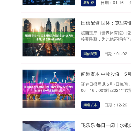
日期：01-16
鑫配资
国信配资 世体：克里
据西班牙《世界体育报》报
接受降薪，为此他还拒绝了来
日期：01-02
国信配资
闻道资本 中牧股份：5月
证券日报网讯 5月7日晚间
00—16：00举行2024年度
日期：12-26
闻道资本
飞乐乐 每日一闻丨水银