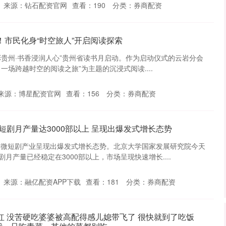
来源：钻石配资官网
查看：
190
分类：
券商配资
！市民化身“时空旅人”开启阅读探索
见多彩贵州·书香浸润人心”贵州省读书月启动。作为启动仪式的云岩分会
一场跨越时空的阅读之旅”为主题的沉浸式阅读....
来源：博星配资官网
查看：
156
分类：
券商配资
微短剧月产量达3000部以上 呈现出爆发式增长态势
我国微短剧产业呈现出爆发式增长态势。北京大学国家发展研究院今天
月产量已经稳定在3000部以上，市场呈现快速增长....
来源：融亿配资APP下载
查看：
181
分类：
券商配资
红 没苦硬吃婆婆被高配得感儿媳带飞了 很快就到了吃饭