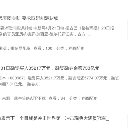
代表团会晤 要求取消能源封锁
要求取消能源封锁 中新网4月21日电 据古巴《格拉玛报》20日报
的官员亚历杭德罗·加西亚·德尔托罗证实，古方....
沪深300
4694.44
.42%
43.13
0.93%
来源：唯信网配资
查看：
100
分类：
券商配资
31日融资买入35217万元，融资融券余额733亿元
（000987）融资买入3521.7万元，融资偿还5774.97万元，融资
额7.31亿元。 融券方....
来源：黑牛策略APP下载
查看：
84
分类：
券商配资
后表示下一个目标是冲击世界第一冲击瑞典大满贯冠军_