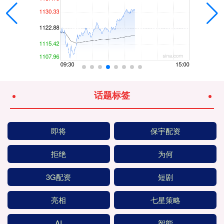
话题标签
即将
保宇配资
拒绝
为何
3G配资
短剧
亮相
七星策略
AI
智能