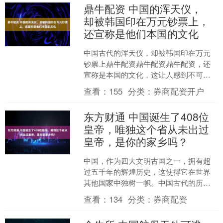
鼎牛配资 中国的浑天仪，
却被韩国印在万元钞票上，
还宣称是他们本国的文化
中国古代的浑天仪，却被韩国印在万元
钞票上鼎牛配资鼎牛配资鼎牛配资，还
宣称是本国的文化，这让人感到不可思
议。 早在东汉时期，天文学家张衡在
查看：
155
分类：
券商配资开户
《张衡浑仪注》中就写道：....
东方财通 中国诞生了408位
皇帝，唯独这个省从未出过
皇帝，是你的家乡吗？
中国，作为四大文明古国之一，拥有超
过五千年的辉煌历史，这使得它在世界
其他国家中独树一帜。中国古代的历史
中，曾有24个朝代，诞生了408位皇帝。
查看：
134
分类：
券商配资
其中，秦始皇嬴政是....