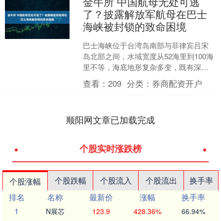
金牛所 中国航母无处可逃
了？披露解放军航母在巴士
海峡被封锁的致命困境
巴士海峡位于台湾岛南部与菲律宾吕宋
岛北部之间，水域宽度从52海里到100海
里不等，海底地形复杂多变，既有深渊
也有浅滩，这种地理特征为大型舰艇提
查看：
209
分类：
券商配资开户
供通行条件，同时也....
顺阳网文章已加载完成
个股实时涨跌榜
个股跌幅
个股流入
个股流出
换手率
个股涨幅
排名
名称
最新价
涨幅
换手率
1
N展芯
123.9
428.36%
66.94%