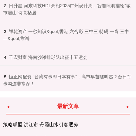
​日升鑫 河东科技HDL亮相2025广州设计周，智能照明描绘“城
2
市居山”诗意栖居
​祥乾资产 一秒知识&quot;香港 六合彩 三中三 特码 一肖 三中
3
二&quot;靠谱
​千宏财富 海南沙滩排球队出征十五运会
4
​恒正网配资 “台湾有事即日本有事”，高市早苗瞎叫嚣？台日军
5
事勾连非常深！
最新文章
策略联盟 洪江市 丹霞山水引客逐凉