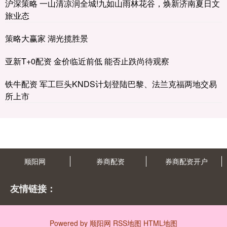
沪深策略 一山清凉润全城!九如山雨林花谷，焕新济南夏日文
旅业态
策略大赢家 湖光揽胜景
亚新T+0配资 金价临近前低 能否止跌尚待观察
铁牛配资 军工巨头KNDS计划登陆巴黎、法兰克福两地交易
所上市
顺阳网
券商配资
券商配资开户
友情链接：
Powered by
顺阳网
RSS地图
HTML地图