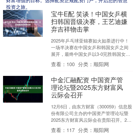
财富增值的目标。选择配资正规配资门户，开启您的智慧
投资之旅。
宝牛E配 笑谈！中国女乒横
扫韩国晋级决赛，王艺迪嫌
弃吉祥物击掌
2025年乒乓球亚锦赛如火如荼进行中！
一场半决赛在中国女乒和韩国女乒之间
展开，最终中国女乒以3-0完胜韩国女
乒，成功晋级决赛！这样的结果并不令
查看：
100
分类：
顺阳网
人意外，中国女乒实....
中金汇融配资 中国资产管
理论坛暨2025东方财富风
云际会召开
12月6日，由东方财富（300059）信息股
份有限公司主办的中国资产管理论坛暨
2025东方财富风云际会在贵阳召开。200
多家金融机构的700多位嘉宾齐聚一堂，
查看：
117
分类：
顺阳网
围....