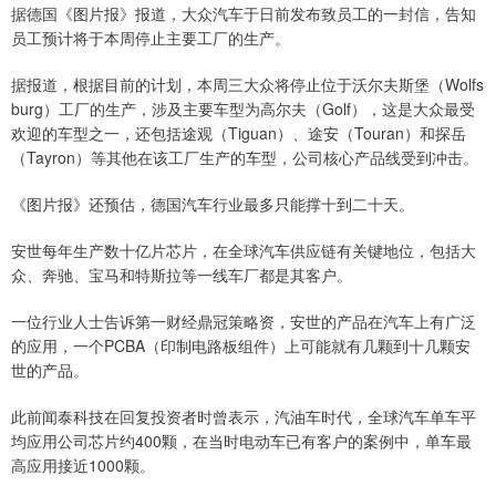
据德国《图片报》报道，大众汽车于日前发布致员工的一封信，告知
员工预计将于本周停止主要工厂的生产。
据报道，根据目前的计划，本周三大众将停止位于沃尔夫斯堡（Wolfs
burg）工厂的生产，涉及主要车型为高尔夫（Golf），这是大众最受
欢迎的车型之一，还包括途观（Tiguan）、途安（Touran）和探岳
（Tayron）等其他在该工厂生产的车型，公司核心产品线受到冲击。
《图片报》还预估，德国汽车行业最多只能撑十到二十天。
安世每年生产数十亿片芯片，在全球汽车供应链有关键地位，包括大
众、奔驰、宝马和特斯拉等一线车厂都是其客户。
一位行业人士告诉第一财经鼎冠策略资，安世的产品在汽车上有广泛
的应用，一个PCBA（印制电路板组件）上可能就有几颗到十几颗安
世的产品。
此前闻泰科技在回复投资者时曾表示，汽油车时代，全球汽车单车平
均应用公司芯片约400颗，在当时电动车已有客户的案例中，单车最
高应用接近1000颗。