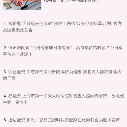
​富裕配 孚日股份连续8个涨停！网传“没有俘虏日军计划” 官方
1
渠道查无此公告
​恒正网配资 “台湾有事即日本有事”，高市早苗瞎叫嚣？台日军
2
事勾连非常深！
​宏益配资 中东部气温回升陆续转为偏暖 南北方大部将持续晴
3
朗干燥
​易融资 上海市第一中级人民法院对被告人赵雨蝶虐待、故意伤
4
害案一审宣判
​通达配资 贝恩：交易完成时我们全家在旅游我会为魔术发声
5