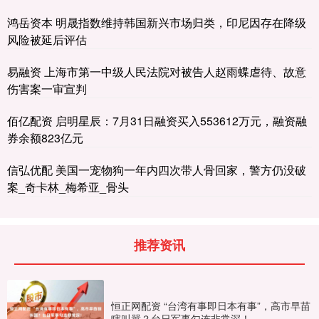
鸿岳资本 明晟指数维持韩国新兴市场归类，印尼因存在降级
风险被延后评估
易融资 上海市第一中级人民法院对被告人赵雨蝶虐待、故意
伤害案一审宣判
佰亿配资 启明星辰：7月31日融资买入553612万元，融资融
券余额823亿元
信弘优配 美国一宠物狗一年内四次带人骨回家，警方仍没破
案_奇卡林_梅希亚_骨头
推荐资讯
恒正网配资 “台湾有事即日本有事”，高市早苗
瞎叫嚣？台日军事勾连非常深！