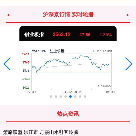
沪深京行情 实时轮播
创业板指
3563.12
47.56
1.35%
热点资讯
策略联盟 洪江市 丹霞山水引客逐凉