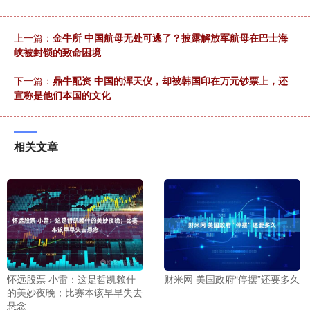
上一篇：
金牛所 中国航母无处可逃了？披露解放军航母在巴士海
峡被封锁的致命困境
下一篇：
鼎牛配资 中国的浑天仪，却被韩国印在万元钞票上，还
宣称是他们本国的文化
相关文章
怀远股票 小雷：这是哲凯赖什
财米网 美国政府“停摆”还要多久
的美妙夜晚；比赛本该早早失去
悬念