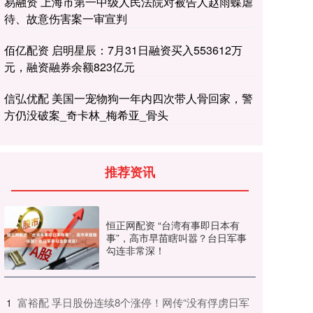
易融资 上海市第一中级人民法院对被告人赵雨蝶虐
待、故意伤害案一审宣判
佰亿配资 启明星辰：7月31日融资买入553612万
元，融资融券余额823亿元
信弘优配 美国一宠物狗一年内四次带人骨回家，警
方仍没破案_奇卡林_梅希亚_骨头
推荐资讯
恒正网配资 “台湾有事即日本有
事”，高市早苗瞎叫嚣？台日军事
勾连非常深！
​富裕配 孚日股份连续8个涨停！网传“没有俘虏日军
1