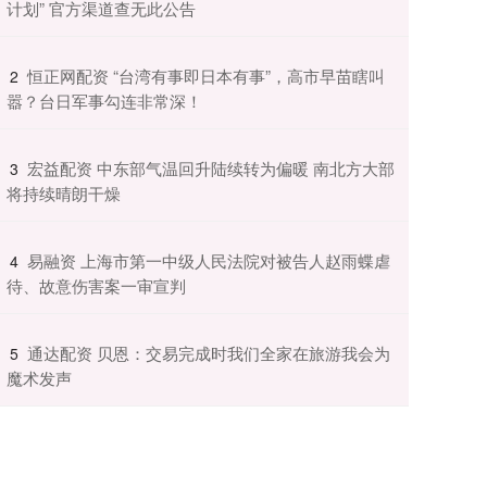
计划” 官方渠道查无此公告
​恒正网配资 “台湾有事即日本有事”，高市早苗瞎叫
2
嚣？台日军事勾连非常深！
​宏益配资 中东部气温回升陆续转为偏暖 南北方大部
3
将持续晴朗干燥
​易融资 上海市第一中级人民法院对被告人赵雨蝶虐
4
待、故意伤害案一审宣判
​通达配资 贝恩：交易完成时我们全家在旅游我会为
5
魔术发声