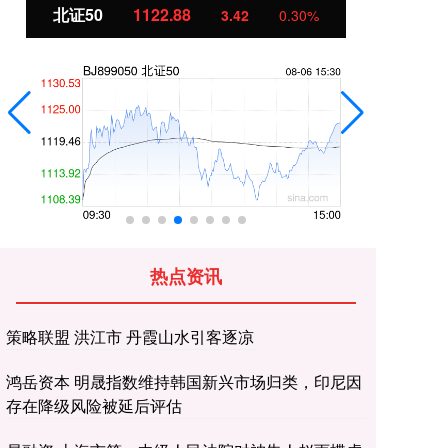
北证50
1122.88
创
3.42
0.30%
热点资讯
策略联盟 洪江市 丹霞山水引客逐凉
鸿岳资本 明晟指数维持韩国新兴市场归类，印尼因
存在降级风险被延后评估