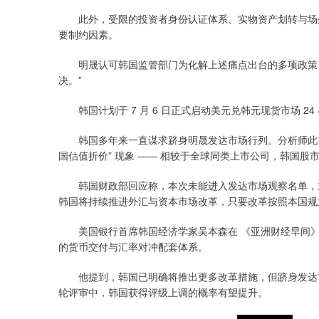
此外，受限的投资者身份认证体系、实物资产划转与场外
要制约因素。
明晟认可韩国监管部门为化解上述痛点出台的多项政策，
决。”
韩国计划于 7 月 6 日正式启动美元兑韩元现货市场 2
韩国多年来一直谋求跻身明晟发达市场行列。分析师此前在
国估值折价” 现象 —— 相较于全球同类上市公司，韩国股
韩国财政部回应称，本次未能进入发达市场观察名单，主
韩国将持续推进外汇与资本市场改革，只要改革按照本国规
美国银行首席韩国经济学家吴本森在 《亚洲财经早间》
的货币交付与汇率对冲配套体系。
他提到，韩国已明确将推出更多改革措施，但跻身发达市
轮评审中，韩国获得评级上调的概率有望提升。