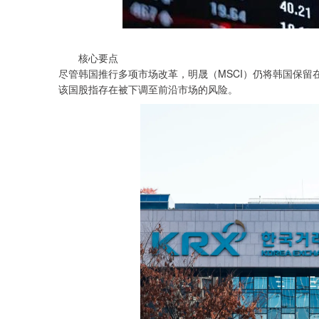
深证成指
14110.12
.92
0.57%
-34.08
-0
核心要点
尽管韩国推行多项市场改革，明晟（MSCI）仍将韩国保留
该国股指存在被下调至前沿市场的风险。