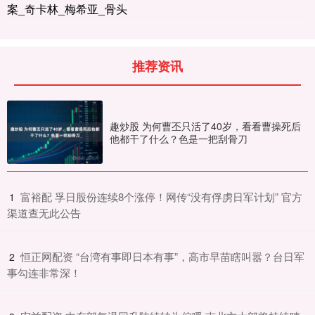
案_奇卡林_梅希亚_骨头
推荐资讯
趣炒股 为何曹丕只活了40岁，看看曹操死后
他都干了什么？色是一把刮骨刀
​富裕配 孚日股份连续8个涨停！网传“没有俘虏日军计划” 官方
1
渠道查无此公告
​恒正网配资 “台湾有事即日本有事”，高市早苗瞎叫嚣？台日军
2
事勾连非常深！