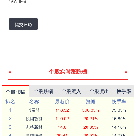
你的邮箱
*
提交评论
个股实时涨跌榜
个股跌幅
个股流入
个股流出
换手率
个股涨幅
排名
名称
最新价
涨幅
换手率
1
N展芯
116.52
396.89%
79.39%
2
锐翔智能
110.02
20.21%
16.80%
3
志特新材
14.8
20.03%
14.18%
4
博腾股份
20.44
20.02%
14.77%