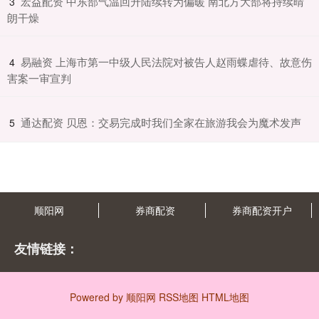
​宏益配资 中东部气温回升陆续转为偏暖 南北方大部将持续晴
3
朗干燥
​易融资 上海市第一中级人民法院对被告人赵雨蝶虐待、故意伤
4
害案一审宣判
​通达配资 贝恩：交易完成时我们全家在旅游我会为魔术发声
5
顺阳网
券商配资
券商配资开户
友情链接：
Powered by
顺阳网
RSS地图
HTML地图