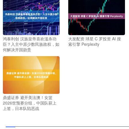
鸿泰利创 汉族皇帝喜欢滥杀功
大发配资 球星 C 罗投资 AI 搜
臣？入主中原少数民族政权，如
索引擎 Perplexity
何解决开国勋贵
鼎盛证券 避开美法澳！女篮
2026世预赛分组，中国队获上
上签，日本队陷恶战