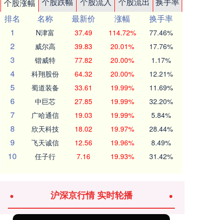
个股跌幅
个股流入
个股流出
换手率
个股涨幅
排名
名称
最新价
涨幅
换手率
1
N津富
37.49
114.72%
77.46%
2
威尔高
39.83
20.01%
17.76%
3
锴威特
77.82
20.00%
1.17%
4
科翔股份
64.32
20.00%
12.21%
5
蜀道装备
33.61
19.99%
11.69%
6
中巨芯
27.85
19.99%
32.20%
7
广哈通信
19.03
19.99%
5.84%
8
欣天科技
18.02
19.97%
28.44%
9
飞天诚信
12.56
19.96%
8.49%
10
任子行
7.16
19.93%
31.42%
沪深京行情 实时轮播