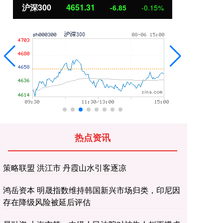
沪深300
4651.31
北
-6.85
-0.15%
热点资讯
策略联盟 洪江市 丹霞山水引客逐凉
鸿岳资本 明晟指数维持韩国新兴市场归类，印尼因
存在降级风险被延后评估