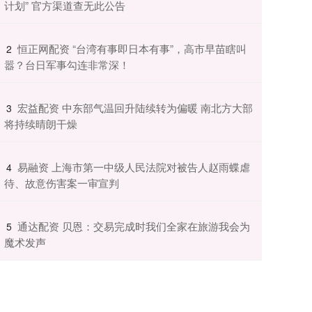
计划” 官方渠道查无此公告
​恒正网配资 “台湾有事即日本有事”，高市早苗瞎叫
2
嚣？台日军事勾连非常深！
​宏益配资 中东部气温回升陆续转为偏暖 南北方大部
3
将持续晴朗干燥
​易融资 上海市第一中级人民法院对被告人赵雨蝶虐
4
待、故意伤害案一审宣判
​通达配资 贝恩：交易完成时我们全家在旅游我会为
5
魔术发声