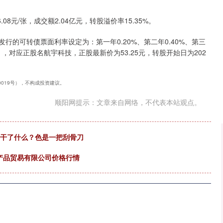
深证成指
14110.12
57%
-34.08
-0.24%
08元/张，成交额2.04亿元，转股溢价率15.35%。
发行的可转债票面利率设定为：第一年0.20%、第二年0.40%、第三
0%。），对应正股名航宇科技，正股最新价为53.25元，转股开始日为202
40019号），不构成投资建议。
顺阳网提示：文章来自网络，不代表本站观点。
都干了什么？色是一把刮骨刀
农产品贸易有限公司价格行情