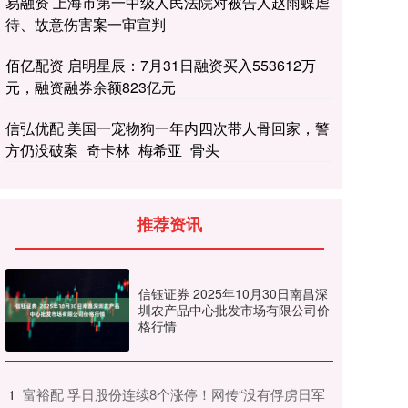
易融资 上海市第一中级人民法院对被告人赵雨蝶虐
待、故意伤害案一审宣判
佰亿配资 启明星辰：7月31日融资买入553612万
元，融资融券余额823亿元
信弘优配 美国一宠物狗一年内四次带人骨回家，警
方仍没破案_奇卡林_梅希亚_骨头
推荐资讯
信钰证券 2025年10月30日南昌深
圳农产品中心批发市场有限公司价
格行情
​富裕配 孚日股份连续8个涨停！网传“没有俘虏日军
1