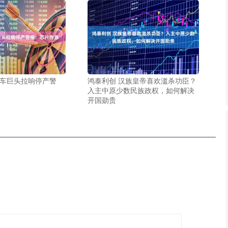
汽车巨头拉响停产警
鸿泰利创 汉族皇帝喜欢滥杀功臣？
入主中原少数民族政权，如何解决
开国勋贵