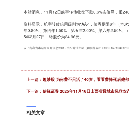
上证指数
3900.35
00
-0.01%
21.92
0.
本站消息，11月12日航宇转债收盘下跌0.6%实倍网，报246.
资料显示，航宇转债信用级别为“AA-”，债券期限6年（本次
年0.80%、第四年1.50%、第五年2.00%、第六年2.5
5年2月27日，转股价为24.96元。
以上内容为本站据公开信息整理，由AI算法生成（网信算备3101043457103012
上一篇：
趣炒股 为何曹丕只活了40岁，看看曹操死后他
下一篇：
信钰证券 2025年11月16日山西省晋城市绿欣
相关文章