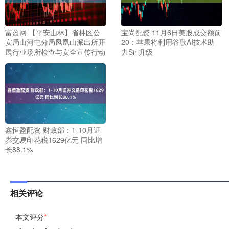
富盈网 【平安山林】省林区公
宝尚配资 11月6日美股成交额前
安局山河屯分局凤凰山派出所开
20：苹果将利用谷歌AI技术助
展行业场所检查与安全宣传行动
力Siri升级
鑫恒盈配资 财政部：1-10月证
券交易印花税1629亿元 同比增
长88.1%
相关评论
本文评分
*