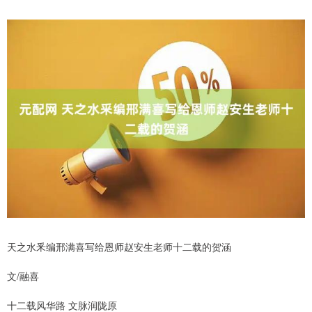
天之水釆编邢满喜写给恩师赵安生老师十二载的贺涵
文/融喜
十二载风华路 文脉润陇原