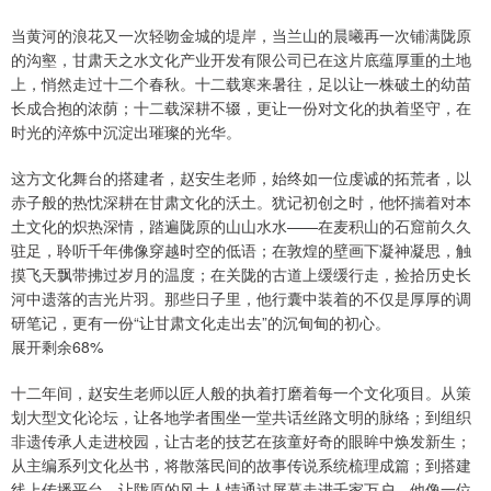
当黄河的浪花又一次轻吻金城的堤岸，当兰山的晨曦再一次铺满陇原
的沟壑，甘肃天之水文化产业开发有限公司已在这片底蕴厚重的土地
上，悄然走过十二个春秋。十二载寒来暑往，足以让一株破土的幼苗
长成合抱的浓荫；十二载深耕不辍，更让一份对文化的执着坚守，在
时光的淬炼中沉淀出璀璨的光华。
这方文化舞台的搭建者，赵安生老师，始终如一位虔诚的拓荒者，以
赤子般的热忱深耕在甘肃文化的沃土。犹记初创之时，他怀揣着对本
土文化的炽热深情，踏遍陇原的山山水水——在麦积山的石窟前久久
驻足，聆听千年佛像穿越时空的低语；在敦煌的壁画下凝神凝思，触
摸飞天飘带拂过岁月的温度；在关陇的古道上缓缓行走，捡拾历史长
河中遗落的吉光片羽。那些日子里，他行囊中装着的不仅是厚厚的调
研笔记，更有一份“让甘肃文化走出去”的沉甸甸的初心。
展开剩余68%
十二年间，赵安生老师以匠人般的执着打磨着每一个文化项目。从策
划大型文化论坛，让各地学者围坐一堂共话丝路文明的脉络；到组织
非遗传承人走进校园，让古老的技艺在孩童好奇的眼眸中焕发新生；
从主编系列文化丛书，将散落民间的故事传说系统梳理成篇；到搭建
线上传播平台，让陇原的风土人情通过屏幕走进千家万户。他像一位