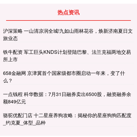
热点资讯
沪深策略 一山清凉润全城!九如山雨林花谷，焕新济南夏日文
旅业态
铁牛配资 军工巨头KNDS计划登陆巴黎、法兰克福两地交易
所上市
658金融网 京津冀首个国家级都市圈启动一年来，变了什
么？
一点钱程 科华数据：7月31日融券卖出6500股，融资融券余
额849亿元
骆驼优配门店 十二星座养狗攻略：揭秘你的星座狗狗匹配度
_约克夏_体型_品种