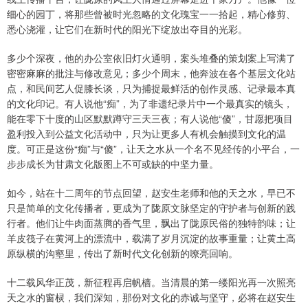
细心的园丁，将那些曾被时光忽略的文化瑰宝一一拾起，精心修剪、
悉心浇灌，让它们在新时代的阳光下绽放出夺目的光彩。
多少个深夜，他的办公室依旧灯火通明，案头堆叠的策划案上写满了
密密麻麻的批注与修改意见；多少个周末，他奔波在各个基层文化站
点，和民间艺人促膝长谈，只为捕捉最鲜活的创作灵感、记录最本真
的文化印记。有人说他“痴”，为了非遗纪录片中一个最真实的镜头，
能在零下十度的山区默默蹲守三天三夜；有人说他“傻”，甘愿把项目
盈利投入到公益文化活动中，只为让更多人有机会触摸到文化的温
度。可正是这份“痴”与“傻”，让天之水从一个名不见经传的小平台，一
步步成长为甘肃文化版图上不可或缺的中坚力量。
如今，站在十二周年的节点回望，赵安生老师和他的天之水，早已不
只是简单的文化传播者，更成为了陇原文脉坚定的守护者与创新的践
行者。他们让牛肉面蒸腾的香气里，飘出了陇原民俗的独特韵味；让
羊皮筏子在黄河上的漂流中，载满了岁月沉淀的故事重量；让黄土高
原纵横的沟壑里，传出了新时代文化创新的嘹亮回响。
十二载风华正茂，新征程再启帆樯。当清晨的第一缕阳光再一次照亮
天之水的窗棂，我们深知，那份对文化的赤诚与坚守，必将在赵安生