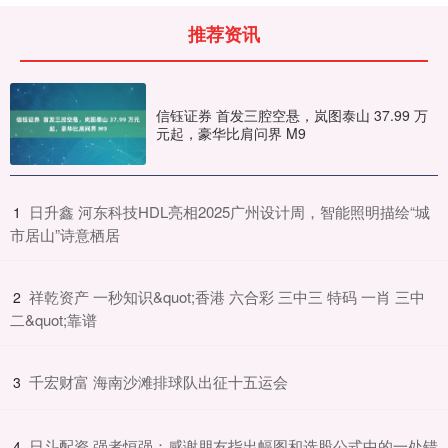
推荐资讯
信钰证券 首发三腔空悬，岚图泰山 37.99 万
元起，豪华比肩问界 M9
​日升鑫 河东科技HDL亮相2025广州设计周，智能照明描绘“城
1
市居山”诗意栖居
​祥乾资产 一秒知识&quot;香港 六合彩 三中三 特码 一肖 三中
2
二&quot;靠谱
​千宏财富 海南沙滩排球队出征十五运会
3
​日斗配资 强者恒强：感谢朋友指出幅图和选股公式中的一处错
4