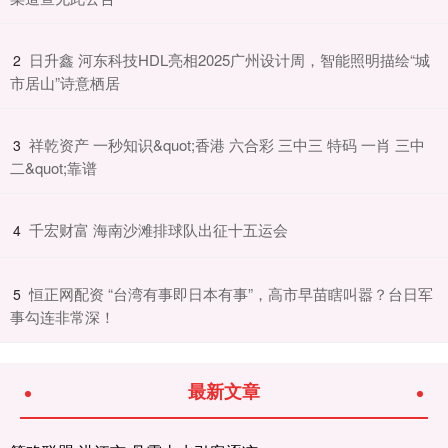
​日升鑫 河东科技HDL亮相2025广州设计周，智能照明描绘“城
2
市居山”诗意栖居
​祥乾资产 一秒知识&quot;香港 六合彩 三中三 特码 一肖 三中
3
二&quot;靠谱
​千宏财富 海南沙滩排球队出征十五运会
4
​恒正网配资 “台湾有事即日本有事”，高市早苗瞎叫嚣？台日军
5
事勾连非常深！
最新文章