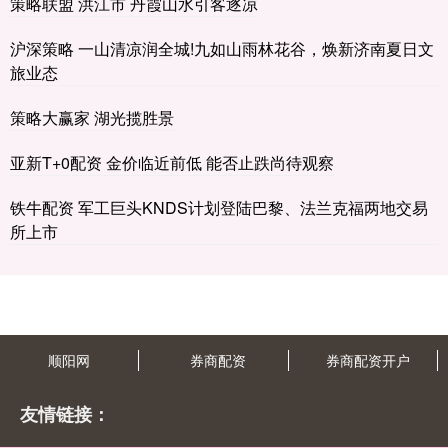
策略联盟 洪江市 丹霞山水引客逐凉
沪深策略 一山清凉润全城!九如山雨林花谷，焕新济南夏日文
旅业态
策略大赢家 湖光揽胜景
亚新T+0配资 金价临近前低 能否止跌尚待观察
铁牛配资 军工巨头KNDS计划登陆巴黎、法兰克福两地交易
所上市
顺阳网
券商配资
券商配资开户
友情链接：