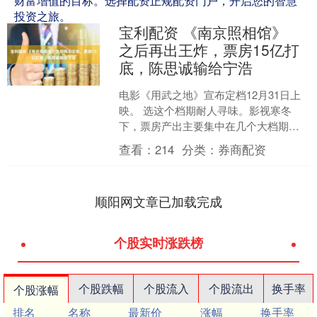
财富增值的目标。选择配资正规配资门户，开启您的智慧
投资之旅。
宝利配资 《南京照相馆》
之后再出王炸，票房15亿打
底，陈思诚输给宁浩
电影《用武之地》宣布定档12月31日上
映。 选这个档期耐人寻味。影视寒冬
下，票房产出主要集中在几个大档期。
都是自己导演的电影，申奥导演的《南
查看：
214
分类：
券商配资
京照相馆》暑期档上映....
顺阳网文章已加载完成
个股实时涨跌榜
个股跌幅
个股流入
个股流出
换手率
个股涨幅
排名
名称
最新价
涨幅
换手率