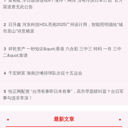
渠道查无此公告
​日升鑫 河东科技HDL亮相2025广州设计周，智能照明描绘“城
2
市居山”诗意栖居
​祥乾资产 一秒知识&quot;香港 六合彩 三中三 特码 一肖 三中
3
二&quot;靠谱
​千宏财富 海南沙滩排球队出征十五运会
4
​恒正网配资 “台湾有事即日本有事”，高市早苗瞎叫嚣？台日军
5
事勾连非常深！
最新文章