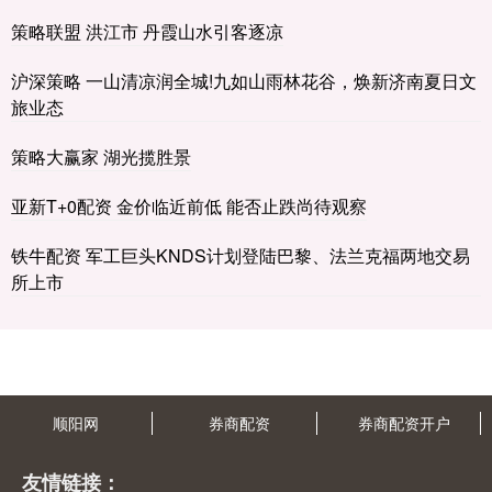
策略联盟 洪江市 丹霞山水引客逐凉
沪深策略 一山清凉润全城!九如山雨林花谷，焕新济南夏日文
旅业态
策略大赢家 湖光揽胜景
亚新T+0配资 金价临近前低 能否止跌尚待观察
铁牛配资 军工巨头KNDS计划登陆巴黎、法兰克福两地交易
所上市
顺阳网
券商配资
券商配资开户
友情链接：