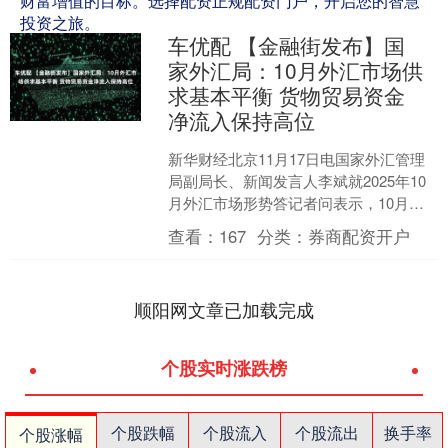
财富增值的目标。选择配资正规配资门户，开启您的智慧
投资之旅。
车优配 【金融街发布】国
家外汇局：10月外汇市场供
求基本平衡 货物贸易资金
净流入保持高位
新华财经北京11月17日电国家外汇管理
局副局长、新闻发言人李斌就2025年10
月外汇市场形势答记者问表示，10月以
来，国际金融市场波动性有所上升，美
查看：
167
分类：
券商配资开户
元指数总体上....
顺阳网文章已加载完成
个股实时涨跌榜
个股跌幅
个股流入
个股流出
换手率
个股涨幅