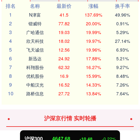
排名
名称
最新价
涨幅
换手率
1
N津富
41.5
137.69%
49.96%
2
锴威特
77.82
20.00%
0.91%
3
广哈通信
19.03
19.99%
5.29%
4
欣天科技
18.02
19.97%
27.14%
5
飞天诚信
12.56
19.96%
6.93%
6
新迅达
24.92
17.88%
5.21%
7
科翔股份
62.32
16.27%
9.27%
8
优机股份
16.9
15.99%
8.48%
9
中船汉光
16.52
14.33%
7.26%
10
路桥信息
27.72
13.84%
7.64%
沪深京行情 实时轮播
沪深300
4647.68
-10.48
-0.22%