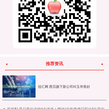
推荐资讯
信汇网 西贝旗下新公司叫玉华美好
​富裕配 孚日股份连续8个涨停！网传“没有俘虏日军计划” 官方
1