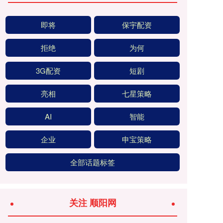
即将
保宇配资
拒绝
为何
3G配资
短剧
亮相
七星策略
AI
智能
企业
申宝策略
全部话题标签
关注 顺阳网