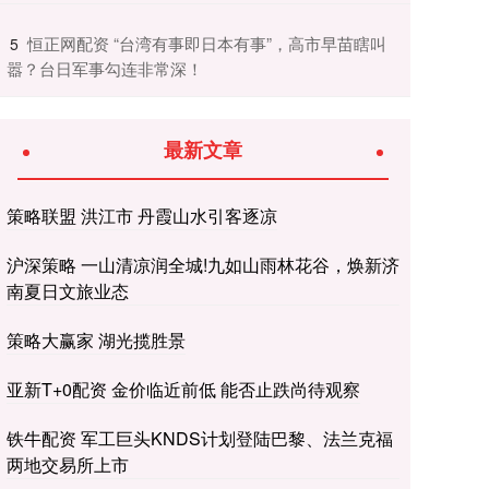
​恒正网配资 “台湾有事即日本有事”，高市早苗瞎叫
5
嚣？台日军事勾连非常深！
最新文章
策略联盟 洪江市 丹霞山水引客逐凉
沪深策略 一山清凉润全城!九如山雨林花谷，焕新济
南夏日文旅业态
策略大赢家 湖光揽胜景
亚新T+0配资 金价临近前低 能否止跌尚待观察
铁牛配资 军工巨头KNDS计划登陆巴黎、法兰克福
两地交易所上市