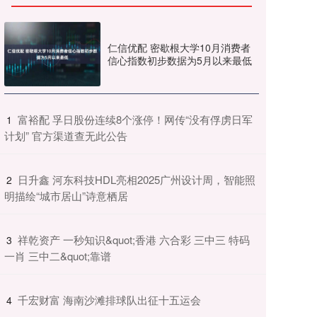
仁信优配 密歇根大学10月消费者
信心指数初步数据为5月以来最低
​富裕配 孚日股份连续8个涨停！网传“没有俘虏日军
1
计划” 官方渠道查无此公告
​日升鑫 河东科技HDL亮相2025广州设计周，智能照
2
明描绘“城市居山”诗意栖居
​祥乾资产 一秒知识&quot;香港 六合彩 三中三 特码
3
一肖 三中二&quot;靠谱
​千宏财富 海南沙滩排球队出征十五运会
4