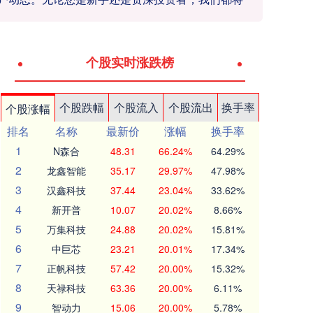
个股实时涨跌榜
个股跌幅
个股流入
个股流出
换手率
个股涨幅
排名
名称
最新价
涨幅
换手率
1
N森合
48.31
66.24%
64.29%
2
龙鑫智能
35.17
29.97%
47.98%
3
汉鑫科技
37.44
23.04%
33.62%
4
新开普
10.07
20.02%
8.66%
5
万集科技
24.88
20.02%
15.81%
6
中巨芯
23.21
20.01%
17.34%
7
正帆科技
57.42
20.00%
15.32%
8
天禄科技
63.36
20.00%
6.11%
9
智动力
15.06
20.00%
5.78%