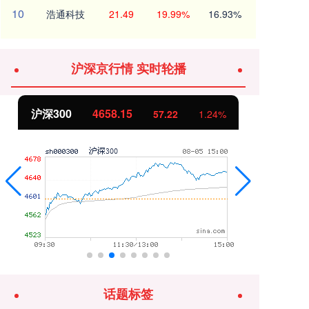
10
浩通科技
21.49
19.99%
16.93%
沪深京行情 实时轮播
沪深300
4658.15
北
57.22
1.24%
话题标签