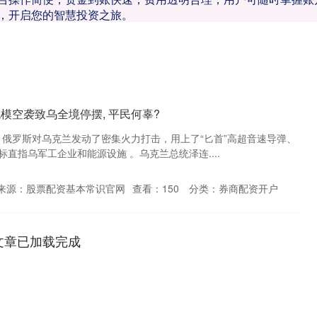
，开启您的智慧投资之旅。
规模空袭致乌全境停摆, 平民何辜?
晨，俄罗斯对乌克兰发动了密集火力打击，用上了“匕首”高超音速导弹、
直指乌军工企业和能源设施 。乌克兰总统泽连....
来源：股票配资基本常识官网
查看：
150
分类：
券商配资开户
文章已加载完成