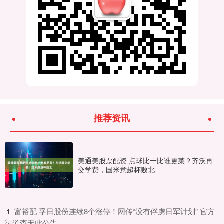
推荐资讯
美通美股票配资 点球比一比谁更菜？齐沃再
交学费，国米意超杯败北
​富裕配 孚日股份连续8个涨停！网传“没有俘虏日军计划” 官方
1
渠道查无此公告