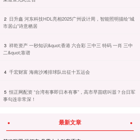
​日升鑫 河东科技HDL亮相2025广州设计周，智能照明描绘“城
2
市居山”诗意栖居
​祥乾资产 一秒知识&quot;香港 六合彩 三中三 特码 一肖 三中
3
二&quot;靠谱
​千宏财富 海南沙滩排球队出征十五运会
4
​恒正网配资 “台湾有事即日本有事”，高市早苗瞎叫嚣？台日军
5
事勾连非常深！
最新文章