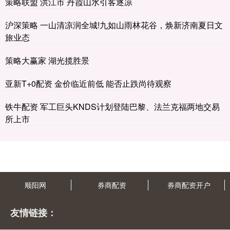
策略联盟 洪江市 丹霞山水引客逐凉
沪深策略 一山清凉润全城!九如山雨林花谷，焕新济南夏日文
旅业态
策略大赢家 湖光揽胜景
亚新T+0配资 金价临近前低 能否止跌尚待观察
铁牛配资 军工巨头KNDS计划登陆巴黎、法兰克福两地交易
所上市
顺阳网
券商配资
券商配资开户
友情链接：