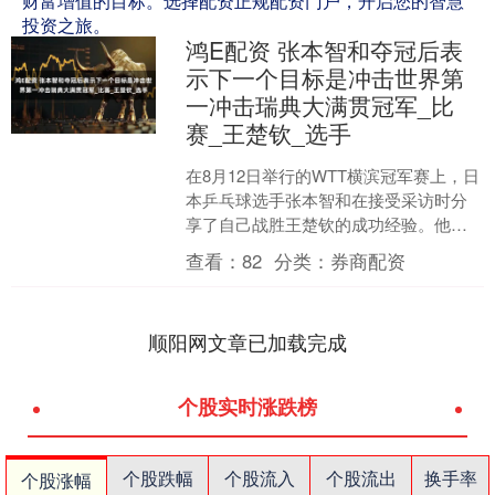
财富增值的目标。选择配资正规配资门户，开启您的智慧
投资之旅。
鸿E配资 张本智和夺冠后表
示下一个目标是冲击世界第
一冲击瑞典大满贯冠军_比
赛_王楚钦_选手
在8月12日举行的WTT横滨冠军赛上，日
本乒乓球选手张本智和在接受采访时分
享了自己战胜王楚钦的成功经验。他强
调了一个关键策略，那就是放弃了自己
查看：
82
分类：
券商配资
擅长的反手拧拉接发....
顺阳网文章已加载完成
个股实时涨跌榜
个股跌幅
个股流入
个股流出
换手率
个股涨幅