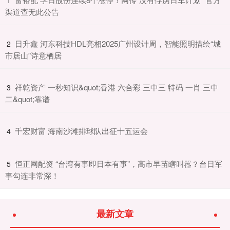
渠道查无此公告
​日升鑫 河东科技HDL亮相2025广州设计周，智能照明描绘“城
2
市居山”诗意栖居
​祥乾资产 一秒知识&quot;香港 六合彩 三中三 特码 一肖 三中
3
二&quot;靠谱
​千宏财富 海南沙滩排球队出征十五运会
4
​恒正网配资 “台湾有事即日本有事”，高市早苗瞎叫嚣？台日军
5
事勾连非常深！
最新文章