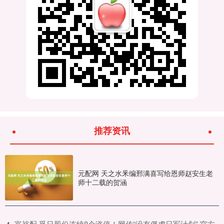
推荐资讯
元配网 天之水釆编邢满喜写给恩师赵安生老
师十二载的贺涵
​富裕配 孚日股份连续8个涨停！网传“没有俘虏日军计划” 官方
1