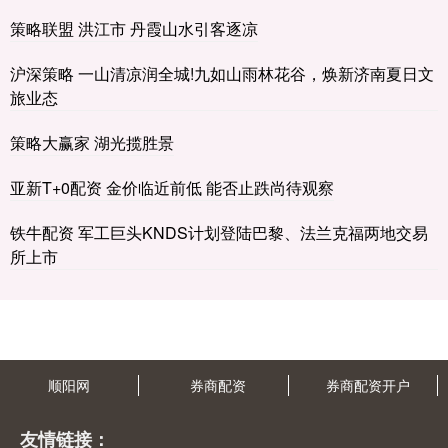
策略联盟 洪江市 丹霞山水引客逐凉
沪深策略 一山清凉润全城!九如山雨林花谷，焕新济南夏日文
旅业态
策略大赢家 湖光揽胜景
亚新T+0配资 金价临近前低 能否止跌尚待观察
铁牛配资 军工巨头KNDS计划登陆巴黎、法兰克福两地交易
所上市
顺阳网
券商配资
券商配资开户
友情链接：