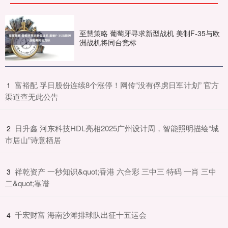
至慧策略 葡萄牙寻求新型战机 美制F-35与欧
洲战机将同台竞标
​富裕配 孚日股份连续8个涨停！网传“没有俘虏日军计划” 官方
1
渠道查无此公告
​日升鑫 河东科技HDL亮相2025广州设计周，智能照明描绘“城
2
市居山”诗意栖居
​祥乾资产 一秒知识&quot;香港 六合彩 三中三 特码 一肖 三中
3
二&quot;靠谱
​千宏财富 海南沙滩排球队出征十五运会
4