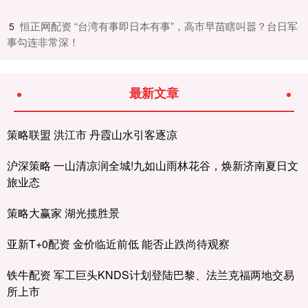
​恒正网配资 “台湾有事即日本有事”，高市早苗瞎叫嚣？台日军
5
事勾连非常深！
最新文章
策略联盟 洪江市 丹霞山水引客逐凉
沪深策略 一山清凉润全城!九如山雨林花谷，焕新济南夏日文
旅业态
策略大赢家 湖光揽胜景
亚新T+0配资 金价临近前低 能否止跌尚待观察
铁牛配资 军工巨头KNDS计划登陆巴黎、法兰克福两地交易
所上市