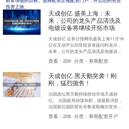
财富增值的目标。选择配资正规配资门户，开启您的智慧
投资之旅。
天成创亿 盛美上海：未
来，公司的龙头产品清洗及
电镀设备将继续开拓市场
天成创亿 证券日报网讯盛美上海11月18
日在互动平台回答投资者提问时表示，
未来，公司的龙头产品清洗及电镀设备
将继续开拓市场，有望获得50%～60%的
查看：
209
分类：
券商配资
中国市场份额....
天成创亿 黑天鹅突袭！刚
刚，猛烈抛售！
法国政坛黑天鹅持续扰动市场天成创
亿。 法国政局动荡加剧，据最新消息，
法国新任国防部长布鲁诺勒梅尔宣布，
在总理勒科尔尼辞职后，他已主动退出
查看：
208
分类：
券商配资开户
政府。值得一提的是，勒梅....