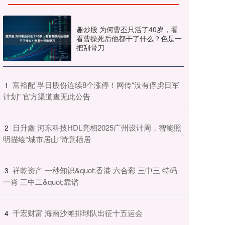
趣炒股 为何曹丕只活了40岁，看
看曹操死后他都干了什么？色是一
把刮骨刀
​富裕配 孚日股份连续8个涨停！网传“没有俘虏日军
1
计划” 官方渠道查无此公告
​日升鑫 河东科技HDL亮相2025广州设计周，智能照
2
明描绘“城市居山”诗意栖居
​祥乾资产 一秒知识&quot;香港 六合彩 三中三 特码
3
一肖 三中二&quot;靠谱
​千宏财富 海南沙滩排球队出征十五运会
4