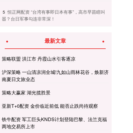
​恒正网配资 “台湾有事即日本有事”，高市早苗瞎叫
5
嚣？台日军事勾连非常深！
最新文章
策略联盟 洪江市 丹霞山水引客逐凉
沪深策略 一山清凉润全城!九如山雨林花谷，焕新济
南夏日文旅业态
策略大赢家 湖光揽胜景
亚新T+0配资 金价临近前低 能否止跌尚待观察
铁牛配资 军工巨头KNDS计划登陆巴黎、法兰克福
两地交易所上市