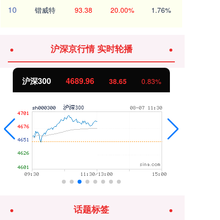
10
锴威特
93.38
20.00%
1.76%
沪深京行情 实时轮播
沪深300
4689.96
北
38.65
0.83%
话题标签