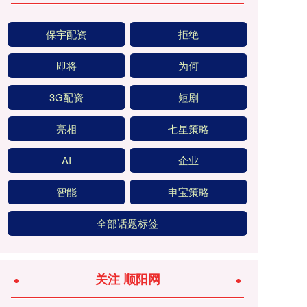
保宇配资
拒绝
即将
为何
3G配资
短剧
亮相
七星策略
AI
企业
智能
申宝策略
全部话题标签
关注 顺阳网