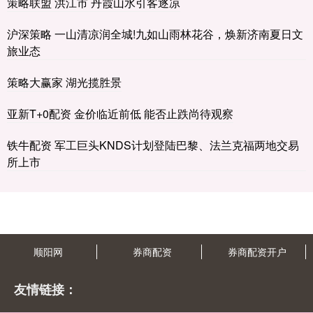
策略联盟 洪江市 丹霞山水引客逐凉
沪深策略 一山清凉润全城!九如山雨林花谷，焕新济南夏日文
旅业态
策略大赢家 湖光揽胜景
亚新T+0配资 金价临近前低 能否止跌尚待观察
铁牛配资 军工巨头KNDS计划登陆巴黎、法兰克福两地交易
所上市
顺阳网
券商配资
券商配资开户
友情链接：