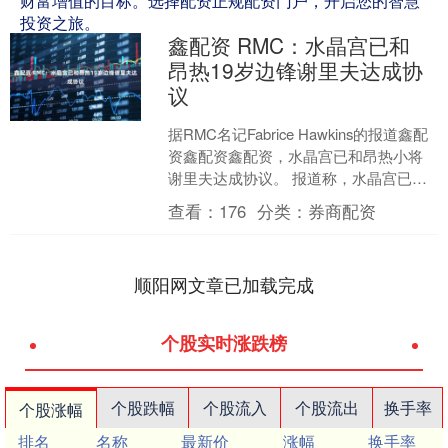
财富增值的目标。选择配资正规配资门户，开启您的智慧
投资之旅。
鑫配资 RMC：水晶宫已和
昂热19岁边锋谢里夫达成协
议
据RMC名记Fabrice Hawkins的报道鑫配
资鑫配资鑫配资，水晶宫已和昂热小将
谢里夫达成协议。 报道称，水晶宫已和
谢里夫达成一致，但俱乐部间仍在就转
查看：
176
分类：
券商配资
会事....
顺阳网文章已加载完成
个股实时涨跌榜
个股跌幅
个股流入
个股流出
换手率
个股涨幅
排名
名称
最新价
涨幅
换手率