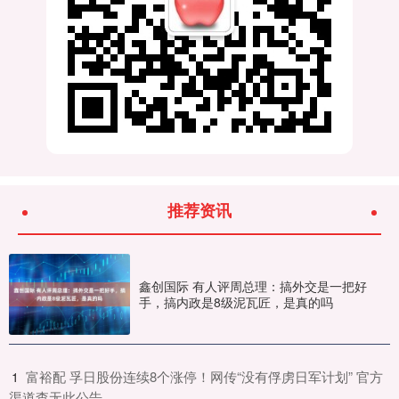
推荐资讯
鑫创国际 有人评周总理：搞外交是一把好
手，搞内政是8级泥瓦匠，是真的吗
​富裕配 孚日股份连续8个涨停！网传“没有俘虏日军计划” 官方
1
渠道查无此公告