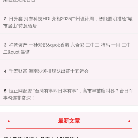
​日升鑫 河东科技HDL亮相2025广州设计周，智能照明描绘“城
2
市居山”诗意栖居
​祥乾资产 一秒知识&quot;香港 六合彩 三中三 特码 一肖 三中
3
二&quot;靠谱
​千宏财富 海南沙滩排球队出征十五运会
4
​恒正网配资 “台湾有事即日本有事”，高市早苗瞎叫嚣？台日军
5
事勾连非常深！
最新文章