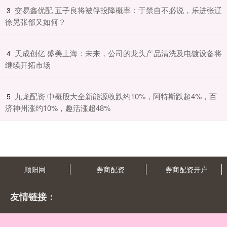
​交易鑫优配 五子良将被俘投降概率：于禁自不必说，乐进张辽
3
徐晃张郃又如何？
​天成创亿 盛美上海：未来，公司的龙头产品清洗及电镀设备将
4
继续开拓市场
​九龙配资 中概股大全新能源收跌约10%，阿特斯跌超4%，百
5
济神州涨约10%，趣活涨超48%
顺阳网
券商配资
券商配资开户
友情链接：