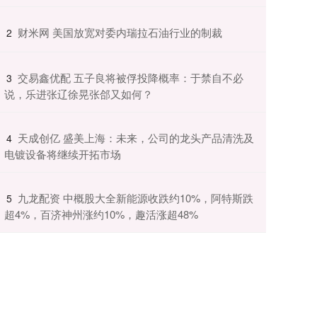
​财米网 美国放宽对委内瑞拉石油行业的制裁
2
​交易鑫优配 五子良将被俘投降概率：于禁自不必
3
说，乐进张辽徐晃张郃又如何？
​天成创亿 盛美上海：未来，公司的龙头产品清洗及
4
电镀设备将继续开拓市场
​九龙配资 中概股大全新能源收跌约10%，阿特斯跌
5
超4%，百济神州涨约10%，趣活涨超48%