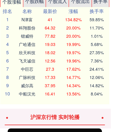
个股跌幅
个股流入
个股流出
换手率
个股涨幅
排名
名称
最新价
涨幅
换手率
1
N津富
41
134.82%
59.85%
2
科翔股份
64.32
20.00%
11.70%
3
锴威特
77.82
20.00%
1.01%
4
广哈通信
19.03
19.99%
5.68%
5
欣天科技
18.02
19.97%
27.35%
6
飞天诚信
12.56
19.96%
7.36%
7
中巨芯
27.3
17.62%
24.41%
8
广脉科技
17.33
14.77%
12.06%
9
威尔高
37.95
14.34%
14.82%
10
中船汉光
16.41
13.56%
8.04%
沪深京行情 实时轮播