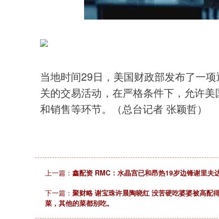
深证成指
14070.78
49
0.01%
-73.43
-0
当地时间29日，美国财政部发布了一
关的交易活动，在严格条件下，允许美
和销售等环节。（总台记者 张颖哲）
上一篇：
鑫配资 RMC：水晶宫已和昂热19岁边锋谢里夫
下一篇：
聚财略 谢宝珠许晨陶晓红 没苦硬吃婆婆被高配
菜，其他的菜都别吃。