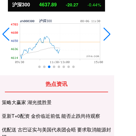
北证50
1115.17
创
-4.29
-0.38%
热点资讯
策略大赢家 湖光揽胜景
亚新T+0配资 金价临近前低 能否止跌尚待观察
优配送 古巴证实与美国代表团会晤 要求取消能源封