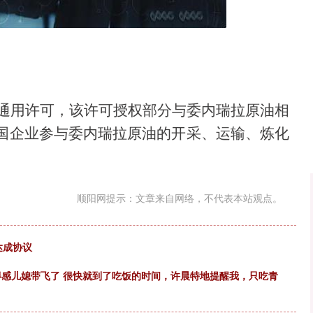
沪深300
4637.89
.52%
-20.27
-0.44%
项通用许可，该许可授权部分与委内瑞拉原油相
国企业参与委内瑞拉原油的开采、运输、炼化
顺阳网提示：文章来自网络，不代表本站观点。
达成协议
得感儿媳带飞了 很快就到了吃饭的时间，许晨特地提醒我，只吃青