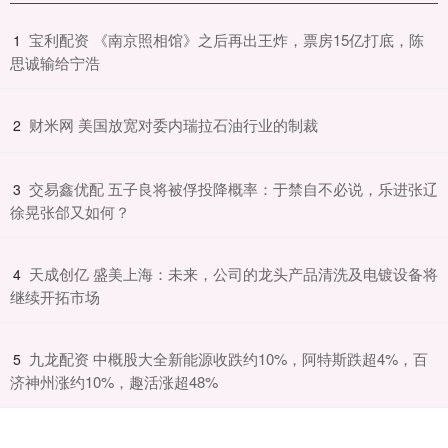
​宝利配资 《南京照相馆》之后再出王炸，票房15亿打底，陈
1
思诚输给宁浩
​财米网 美国放宽对委内瑞拉石油行业的制裁
2
​交易鑫优配 五子良将被俘投降概率：于禁自不必说，乐进张辽
3
徐晃张郃又如何？
​天成创亿 盛美上海：未来，公司的龙头产品清洗及电镀设备将
4
继续开拓市场
​九龙配资 中概股大全新能源收跌约10%，阿特斯跌超4%，百
5
济神州涨约10%，趣活涨超48%