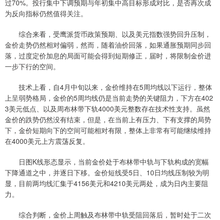
过70%。投行集中下调预期与年初集中高目标形成对比，是否再次成
为反向指标仍然值得关注。
综合来看，受鹰派货币政策预期、以及美元指数强势回升压制，
金价走势仍然相对偏弱，然而，随着油价回落，如果通胀预期同步回
落，过度定价加息的局面可能会得到短期修正，届时，将限制金价进
一步下行的空间。
技术上看，自4月中旬以来，金价维持在5周均线以下运行，整体
上呈弱势格局，金价的5周均线仍是当前走势的关键阻力，下方在402
3美元低点、以及周布林带下轨4000美元整数存在技术性支持。虽然
金价的跌势仍然没有结束，但是，在当前上有压力、下有支撑的局势
下，金价短期向下的空间可能相对有限，整体上非常有可能继续维持
在4000美元上方震荡反复。
日图K线形态显示，当前金价处于布林带中轨与下轨构成的宽幅
下降通道之中，并逐日下移。金价短线受5日、10日均线压制较为明
显，目前两均线汇集于4156美元和4210美元两处，成为日内主要阻
力。
综合判断，金价上周触及布林带中轨受阻回落后，暂时处于二次