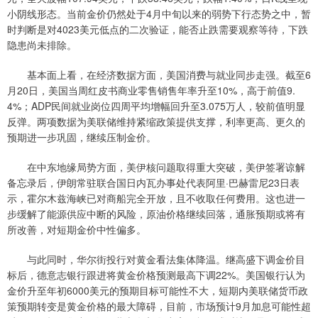
小阴线形态。当前金价仍然处于4月中旬以来的弱势下行态势之中，暂
时判断是对4023美元低点的二次验证，能否止跌需要观察等待，下跌
隐患尚未排除。
基本面上看，在经济数据方面，美国消费与就业同步走强。截至6
月20日，美国当周红皮书商业零售销售年率升至10%，高于前值9.
4%；ADP民间就业岗位四周平均增幅回升至3.075万人，较前值明显
反弹。两项数据为美联储维持紧缩政策提供支撑，利率更高、更久的
预期进一步巩固，继续压制金价。
在中东地缘局势方面，美伊核问题取得重大突破，美伊签署谅解
备忘录后，伊朗常驻联合国日内瓦办事处代表阿里·巴赫雷尼23日表
示，霍尔木兹海峡已对商船完全开放，且不收取任何费用。这也进一
步缓解了能源供应中断的风险，原油价格继续回落，通胀预期或将有
所改善，对短期金价中性偏多。
与此同时，华尔街投行对黄金看法集体降温。继高盛下调金价目
标后，德意志银行跟进将黄金价格预测最高下调22%。美国银行认为
金价升至年初6000美元的预期目标可能性不大，短期内美联储货币政
策预期转变是黄金价格的最大障碍，目前，市场预计9月加息可能性超