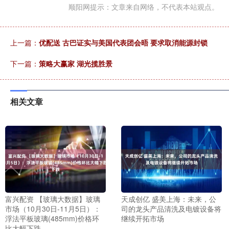
顺阳网提示：文章来自网络，不代表本站观点。
上一篇：
优配送 古巴证实与美国代表团会晤 要求取消能源封锁
下一篇：
策略大赢家 湖光揽胜景
相关文章
富兴配资 【玻璃大数据】玻璃
天成创亿 盛美上海：未来，公
市场（10月30日-11月5日）：
司的龙头产品清洗及电镀设备将
浮法平板玻璃(485mm)价格环
继续开拓市场
比大幅下跌