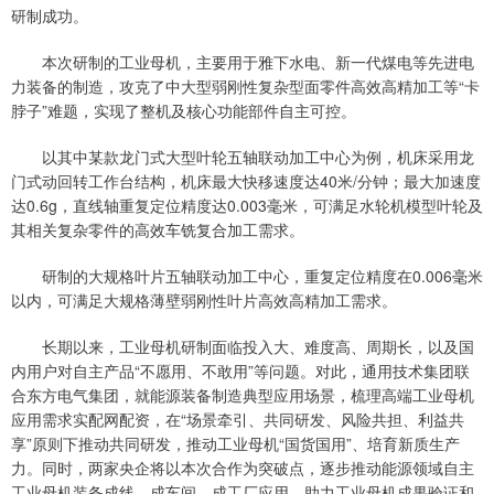
研制成功。
本次研制的工业母机，主要用于雅下水电、新一代煤电等先进电
力装备的制造，攻克了中大型弱刚性复杂型面零件高效高精加工等“卡
脖子”难题，实现了整机及核心功能部件自主可控。
以其中某款龙门式大型叶轮五轴联动加工中心为例，机床采用龙
门式动回转工作台结构，机床最大快移速度达40米/分钟；最大加速度
达0.6g，直线轴重复定位精度达0.003毫米，可满足水轮机模型叶轮及
其相关复杂零件的高效车铣复合加工需求。
研制的大规格叶片五轴联动加工中心，重复定位精度在0.006毫米
以内，可满足大规格薄壁弱刚性叶片高效高精加工需求。
长期以来，工业母机研制面临投入大、难度高、周期长，以及国
内用户对自主产品“不愿用、不敢用”等问题。对此，通用技术集团联
合东方电气集团，就能源装备制造典型应用场景，梳理高端工业母机
应用需求实配网配资，在“场景牵引、共同研发、风险共担、利益共
享”原则下推动共同研发，推动工业母机“国货国用”、培育新质生产
力。同时，两家央企将以本次合作为突破点，逐步推动能源领域自主
工业母机装备成线、成车间、成工厂应用，助力工业母机成果验证和