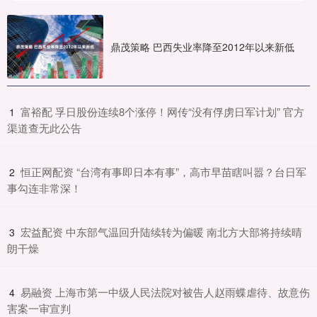
鼎茂策略 巴西失业率降至2012年以来新低
​富裕配 孚日股份连续8个涨停！网传“没有俘虏日军计划” 官方
1
渠道查无此公告
​恒正网配资 “台湾有事即日本有事”，高市早苗瞎叫嚣？台日军
2
事勾连非常深！
​宏益配资 中东部气温回升陆续转为偏暖 南北方大部将持续晴
3
朗干燥
​易融资 上海市第一中级人民法院对被告人赵雨蝶虐待、故意伤
4
害案一审宣判